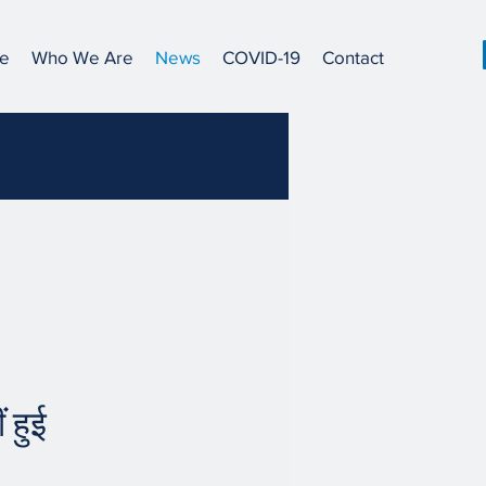
e
Who We Are
News
COVID-19
Contact
 हुई